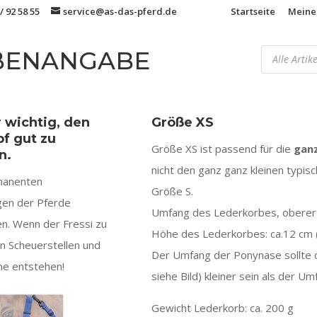
/ 92 58 55
service@as-das-pferd.de
Startseite
Meine
Products
ßENANGABE
search
r wichtig, den
Größe XS
f gut zu
Größe XS ist passend für die
ganz
n.
nicht den ganz ganz kleinen typis
rmanenten
Größe S.
en der Pferde
Umfang des Lederkorbes, oberer 
en. Wenn der Fressi zu
Höhe des Lederkorbes: ca.12 cm 
en Scheuerstellen und
Der Umfang der Ponynase sollte ca.
me entstehen!
siehe Bild) kleiner sein als der 
Gewicht Lederkorb: ca. 200 g