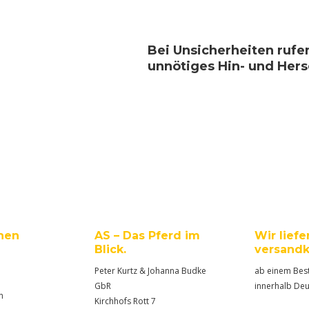
Bei Unsicherheiten rufe
unnötiges Hin- und Her
nen
AS – Das Pferd im
Wir liefe
Blick.
versandk
Peter Kurtz & Johanna Budke
ab einem Best
GbR
innerhalb De
n
Kirchhofs Rott 7