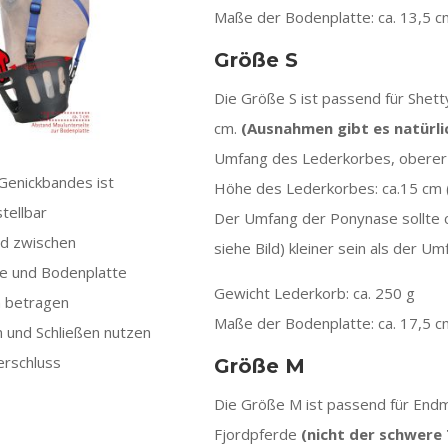
Maße der Bodenplatte: ca. 13,5 c
Größe S
Die Größe S ist passend für Shet
cm.
(Ausnahmen gibt es natürli
Umfang des Lederkorbes, oberer 
Genickbandes ist
Höhe des Lederkorbes: ca.15 cm 
tellbar
Der Umfang der Ponynase sollte ca.
nd zwischen
siehe Bild) kleiner sein als der 
te und Bodenplatte
Gewicht Lederkorb: ca. 250 g
cm betragen
Maße der Bodenplatte: ca. 17,5 c
 und Schließen nutzen
erschluss
Größe M
Die Größe M ist passend für End
Fjordpferde
(nicht der schwere 