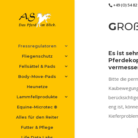
+49 (O) 54 82 
G
RO
Fressregulatoren
Es ist seh
Fliegenschutz
Pferdekop
Fellsättel & Pads
vermesse
Body-Move-Pads
Bitte die pe
Heunetze
Kaubewegung
berücksichtig
Lammfellprodukte
eng ist, könn
Equine-Microtec ®
Kieferproble
Alles für den Reiter
Futter & Pflege
Life Data Labs