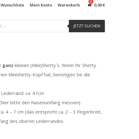
 Wunschliste
Mein Konto
Warenkorb
0,00
€
JETZT SUCHEN
 ganz
kleinen (Mini)Shetty´s. Wenn Ihr Shetty
chen Minishetty-Kopf hat, benötigen Sie die
Lederrand: ca. 47cm
(hier bitte den Nasenumfang messen)
 4 – 7 cm (das entspricht ca. 2 – 3 Fingerbreit,
Umfang des oberen Lederrandes.