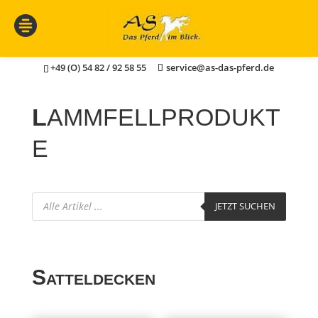
+49 (O) 54 82 / 92 58 55
service@as-das-pferd.de
L
AMMFELLPRODUKT
E
Products
JETZT SUCHEN
search
Satteldecken