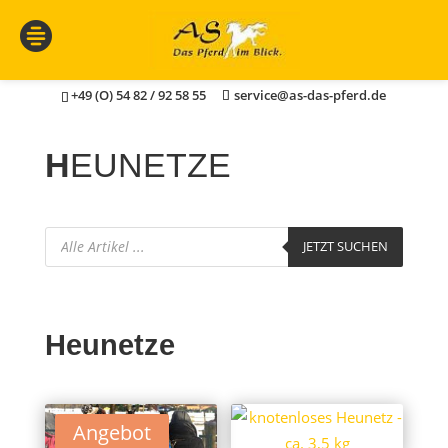
+49 (O) 54 82 / 92 58 55
service@as-das-pferd.de
H
EUNETZE
Products
JETZT SUCHEN
search
Heunetze
Angebot