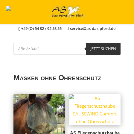
+49 (O) 54 82 / 92 58 55
service@as-das-pferd.de
Products
JETZT SUCHEN
search
Masken ohne Ohrenschutz
AS Fliegenschutzhaube