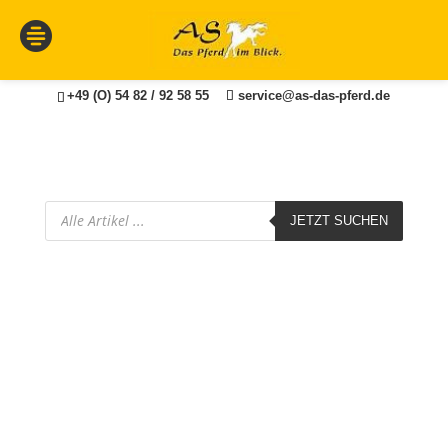
+49 (O) 54 82 / 92 58 55
service@as-das-pferd.de
Products
JETZT SUCHEN
search