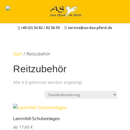
+49 (O) 54 82 / 92 58 55
service@as-das-pferd.de
Start
/ Reitzubehör
Reitzubehör
Alle 4 Ergebnisse werden angezeigt
Lammfell-Schuheinlagen
ab
17,60
€