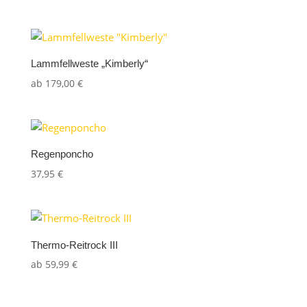
Lammfellweste „Kimberly“
ab
179,00
€
Regenponcho
37,95
€
Thermo-Reitrock III
ab
59,99
€